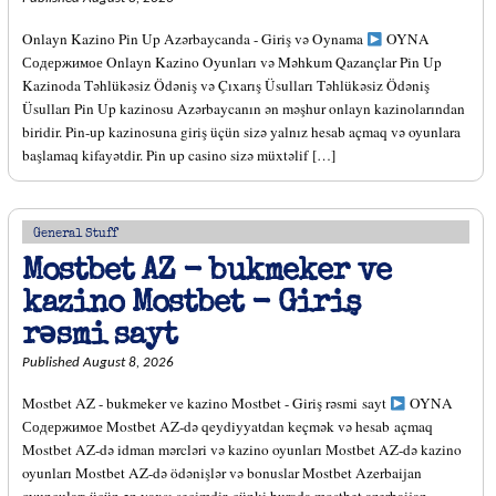
Onlayn Kazino Pin Up Azərbaycanda - Giriş və Oynama
OYNA
Содержимое Onlayn Kazino Oyunları və Məhkum Qazançlar Pin Up
Kazinoda Təhlükəsiz Ödəniş və Çıxarış Üsulları Təhlükəsiz Ödəniş
Üsulları Pin Up kazinosu Azərbaycanın ən məşhur onlayn kazinolarından
biridir. Pin-up kazinosuna giriş üçün sizə yalnız hesab açmaq və oyunlara
başlamaq kifayətdir. Pin up casino sizə müxtəlif […]
General Stuff
Mostbet AZ - bukmeker ve
kazino Mostbet - Giriş
rəsmi sayt
Published August 8, 2026
Mostbet AZ - bukmeker ve kazino Mostbet - Giriş rəsmi sayt
OYNA
Содержимое Mostbet AZ-də qeydiyyatdan keçmək və hesab açmaq
Mostbet AZ-də idman mərcləri və kazino oyunları Mostbet AZ-də kazino
oyunları Mostbet AZ-də ödənişlər və bonuslar Mostbet Azerbaijan